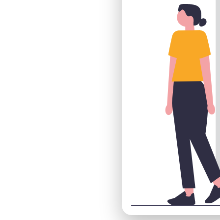
do MVP à escala.
, entregues como
sApp