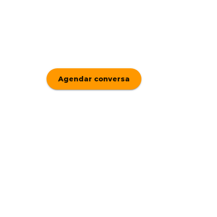
Apps, sites e softwares sob medida — 
Engenharia, design e visão de produto
parceiro, não como fornecedor.
Agendar conversa
Falar no What
Ver portfólio
Resposta em até 1 dia útil
20+
30+
Projetos entregues
Clientes atendidos