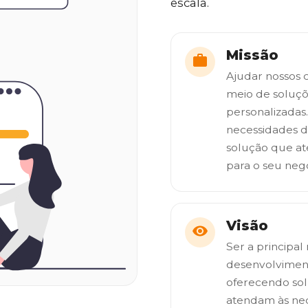
escala.
Missão
Ajudar nossos c
meio de soluçõe
personalizada
necessidades d
solução que at
para o seu neg
Visão
Ser a principa
desenvolvimento
oferecendo sol
atendam às nec