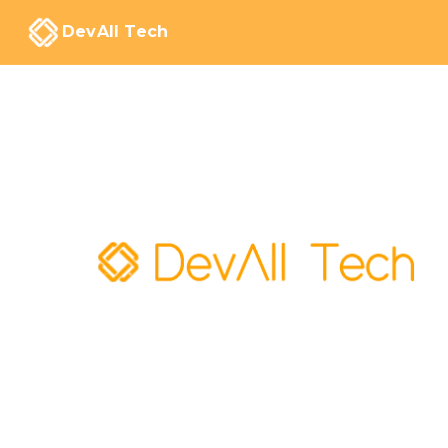
DevAll Tech
Estruturamo
escalamos
ne
com
tecnolog